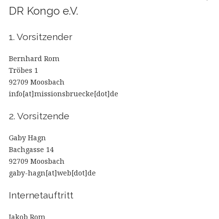
DR Kongo e.V.
1. Vorsitzender
Bernhard Rom
Tröbes 1
92709 Moosbach
info[at]missionsbruecke[dot]de
2. Vorsitzende
Gaby Hagn
Bachgasse 14
92709 Moosbach
gaby-hagn[at]web[dot]de
Internetauftritt
Jakob Rom