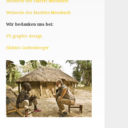
Webseite der Pfarrei Moosbach
Webseite des Marktes Moosbach
Wir bedanken uns bei:
VS graphic design
Elektro Guttenberger